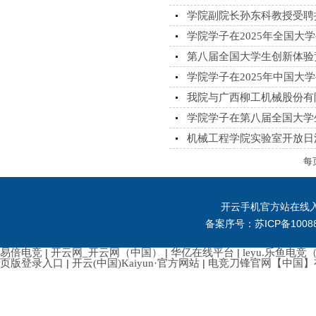
学院副院长孙东科教授受聘
学院学子在2025年全国大
第八届全国大学生创新体验
学院学子在2025年中国大学
我院与广西柳工机械股份有限
学院学子在第八届全国大学
机械工程学院实验室开放日
每
开云手机官方站在线
备案序号：苏ICP备10088
易倍电竞
|
开云网_开云网（中国）
|
华亿在线平台
|
leyu.乐鱼电
页版登录入口
|
开云(中国)Kaiyun·官方网站
|
电竞刀锋官网【中国】