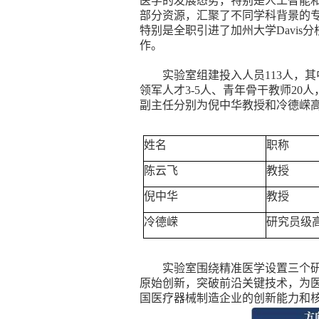
医学的发展态势，特别是人工智能
部分资源，汇聚了不同学科背景的
特别是全职引进了加州大学
Davis
分
作。
实验室组建投入人员
113
人，其
领军人才
3-5
人、青年骨干教师
20
人
副主任分别为
倪中华教授和冷德嵘
姓名
职称
陈云飞
教授
倪中华
教授
冷德嵘
研究员级
实验室围绕精准医学设置三个
原始创新，突破前沿关键技术，为
国医疗器械制造企业的创新能力和