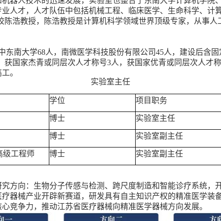
和机器人技术的迅速发展，实验室也整合了东南大学计算机学院
专业人才，人才队伍中包括机械工程、临床医学、生命科学、计
校陈浩教授，陈浩教授是计算机科学领域世界顶级专家，从事人
中东南大学
68
人，南微医学科技股份有限公司
45
人，建设后含固
，获国家杰青或同层次人才称号
3
人，获国家优青或同层次人才
高工。
实验室主任
学位
项目职务
博士
实验室主任
博士
实验室副主任
高级工程师
博士
实验室副主任
研究方向：
生物分子传感与检测
、跨尺度制造和智能诊疗系统，
医疗器械产业开辟新赛道，研发具有自主知识产权的精准医学装
核心竞争力，推动江苏省医疗器械向精准医学器械方向发展。