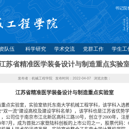
书记院
师资队伍
科学研究
学术交流
党群工作
学生工
江苏省精准医学装备设计与制造重点实验
发布者：机械工程学院
发布时间：2022-04-07
浏览次数：
江苏省精准医学装备设计与制造重点实验室
造重点实验室，实验室依托东南大学机械工程学科，该学科入选
“双一流”建设高校及建设学科名单》，该学科也是江苏省优势
），公司位于南京市江北新区高科三路
10
号，创立于
2000
年，注
9
年
7
月，成为首批
25
家登陆科创板的上市公司之一，股票代码：