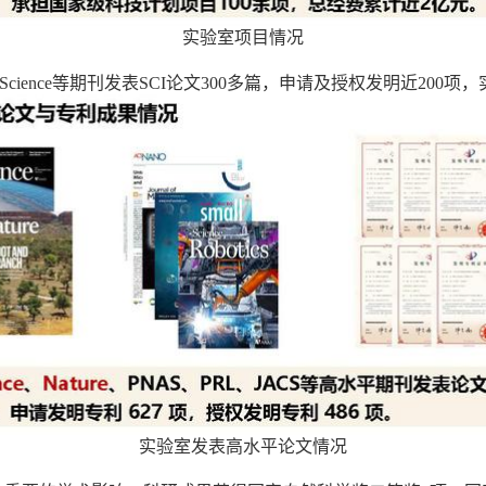
实验室项目情况
Science
等期刊发表
SCI
论文
300
多篇，申请及授权发明近
200
项，
实验室发表高水平论文情况