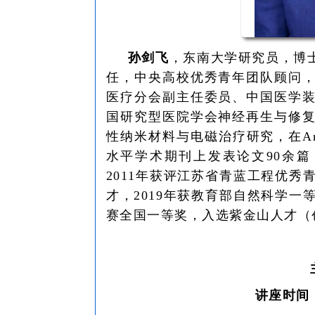
孙剑飞
，东南大学研究员，博
任，中央高校优秀青年团队顾问
医疗分会副主任委员、中国医学
国研究型医院学会神经再生与修
性纳米材料与电磁治疗研究，在Angewand
水平学术期刊上发表论文90余篇
2011年获评江苏省青蓝工程优秀
才，2019年获教育部自然科学一
赛全国一等奖，入选紫金山人才（
讲座时间