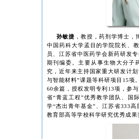
孙敏捷
，教授，药剂学博士，
中国药科大学孟目的学院院长、
员、江苏省中医药学会新药研发专委会副主任
期刊编委。主要从事生物大分子
究，近年来主持国家重大研发计划
与智能材料”课题等科研项目15项。
60余篇，授权发明专利13项，参
省“青蓝工程”优秀教学团队、国际
学“杰出青年基金”、江苏省333
教育部高等学校科学研究优秀成果奖