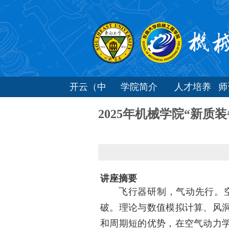
开云（中
学院简介
人才培养
国）
2025年机械学院“新
讲座摘要
飞行器研制，气动先行。
破。理论与数值模拟计算、风
和周期短的优势，在空气动力