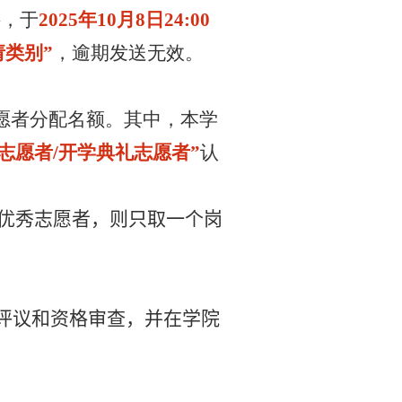
料，于
2025
年
10
月
8
日
24:00
请类别”
，逾期发送无效。
愿者分配名额。其中，本学
用志愿者
/
开学典礼志愿者”
认
优秀志愿者，则只取一个岗
评议和资格审查，并在学院