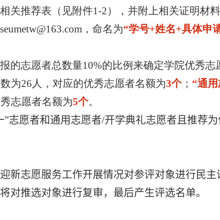
写相关推荐表（见附件
1-2
），并附上相关证明材
seumetw@163.com
，命名为
“学号
+
姓名
+
具体申
申报的志愿者总数量
10%
的比例来确定学院优秀志
人数为
26
人，对应的优秀志愿者名额为
3
个
；
“通
优秀志愿者名额为
5
个
。
一”志愿者和通用志愿者
/
开学典礼志愿者且推荐为
院迎新志愿服务工作开展情况对参评对象进行民主
将对推选对象进行复审，最后产生评选名单。