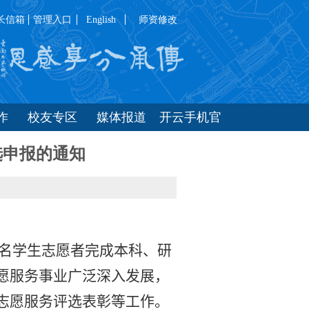
长信箱
管理入口
English
师资修改
作
校友专区
媒体报道
开云手机官
方站在线入
选申报的通知
口
名学生志愿者完成本科、研
愿服务事业广泛深入发展，
志愿服务评选表彰等工作。