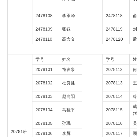
2478108
李承泽
2478118
俞
2478109
张钰
2478119
刘
2478110
高念义
2478120
孟
学号
姓名
学号
姓
2078101
符凌泉
2078112
何
2078102
杜良健
2078113
王
2078103
赵向阳
2078114
冷
戴
2078104
马桂平
2078115
(
2078105
孙珉
2078116
吴
20781班
2078106
李辉
2078117
顾