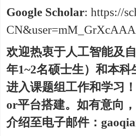
Google Scholar
: https://
CN&user=mM_GrXcAAA
欢迎热衷于人工智能及
年
1~2
名硕士生）和本科
进入课题组工作和学习
or
平台搭建。
如有意向，
介绍至电子邮件：
gaoqi