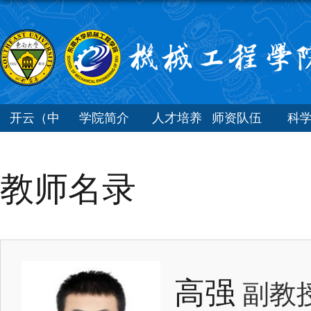
开云（中
学院简介
人才培养
师资队伍
科
国）
教师名录
高强
副教