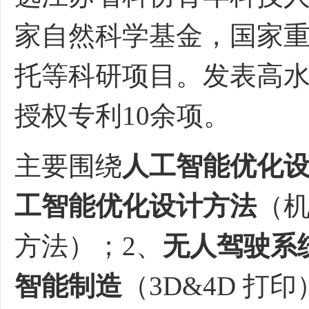
家自然科学基金，国家
托等科研项目。发表高
授权专利
10
余项。
主要围绕
人工智能优化
工智能优化设计方法
（
方法）；
2
、
无人驾驶
系
智能制造
（
3D&4D
打印