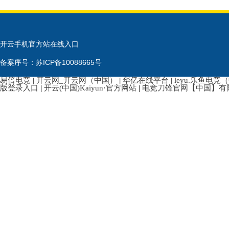
开云手机官方站在线入口
备案序号：苏ICP备10088665号
易倍电竞
开云网_开云网（中国）
华亿在线平台
leyu.乐鱼电
|
|
|
版登录入口
开云(中国)Kaiyun·官方网站
电竞刀锋官网【中国】有
|
|