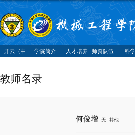
开云（中
学院简介
人才培养
师资队伍
科
国）
教师名录
何俊增
无
其他