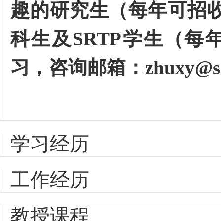
趣的研究生（每年可招收
科生及SRTP学生（每
习，咨询邮箱：zhuxy@seu
学习经历
工作经历
教授课程