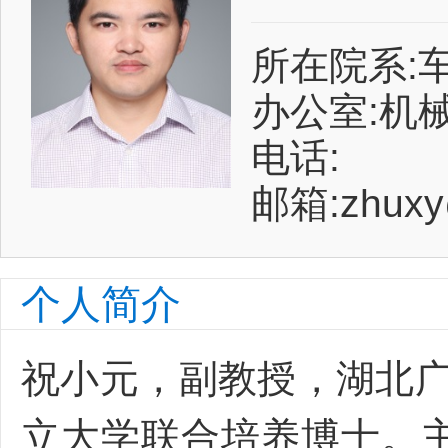
所在院系:
办公室:机械
电话:
邮箱:zhuxy
个人简介
祝小元，
副教授，
湖北
立大学联合培养博士。