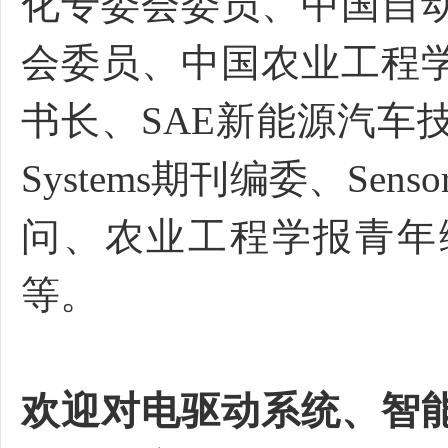
化专委会委员、
中国自
会委员、
中国农业工程
书长、
SAE
新能源汽车
Systems
期刊
编委、
Sen
问、农业工程学报青年
等。
欢迎对电驱动系统、智