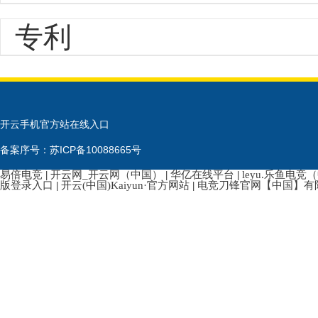
专利
开云手机官方站在线入口
备案序号：苏ICP备10088665号
易倍电竞
开云网_开云网（中国）
华亿在线平台
leyu.乐鱼电
|
|
|
版登录入口
开云(中国)Kaiyun·官方网站
电竞刀锋官网【中国】有
|
|